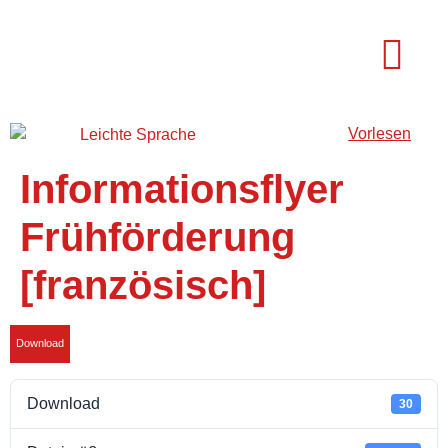
Vorlesen
Fortbildunge
Informationsflyer
Frühförderung
[französisch]
Download
Download
30